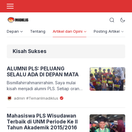
Depan
Tentang
Artikel dan Opini
Posting Artikel
Kisah Sukses
ALUMNI PLS: PELUANG
SELALU ADA DI DEPAN MATA
Bismillahirrahmanirrahiim. Saya mulai
kisah menjadi alumni PLS. Setiap orang
mempunyai masa lalu, dan setiap orang
admin #TemanImadiklus
mempunyai harapan masa depan yang
gemilang. Sesuatu yang terjadi, itu
adalah takdir terbaik dariNya. Pun diri
Mahasiswa PLS Wisudawan
yang telah menjadi seorang sarjana
Terbaik di UNM Periode Ke II
Pendidikan Luar Sekolah. Alhamdulillah.
Tahun Akademik 2015/2016
Mensyukuri pemberian Ilahi bahwa kita