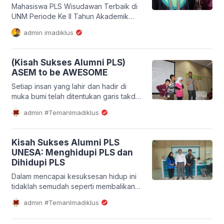
bisa merasakan indahnya bersahabat,
Mahasiswa PLS Wisudawan Terbaik di
indahnya meniti ilmu di bangku
UNM Periode Ke II Tahun Akademik
perkuliahan […]
2015/2016 Mahasiswa Program Studi
admin imadiklus
(Prodi) Pendidikan Luar Sekolah
Fakultas Ilmu Pendidikan
(FIP)Universitas Negeri Makassar
(Kisah Sukses Alumni PLS)
(UNM), Febriansa berhasil menjadi
ASEM to be AWESOME
wisudawan terbaik UNM periode ke
dua tahun akademik 2015/2016.
Setiap insan yang lahir dan hadir di
Mahasiswa angkatan 2012 ini berhasil
muka bumi telah ditentukan garis takdir
meraih predikat Cum Laude dengan
oleh Tuhan Sang Pencipta. Melewati
admin #TemanImadiklus
Indeks Prestasi Kumulatif (IPK) 3,97
berbagai keadaan yang memaknai
dan lama […]
bahwa diri harus selalu bersyukur
kepada-Nya. Selalu ada makna dibalik
Kisah Sukses Alumni PLS
peristiwa. Termasuk memaknai
UNESA: Menghidupi PLS dan
perjalanan yang telah ditempuh oleh
Dihidupi PLS
seseorang yang bernama Ahmad
Hamdan. Seorang pria yang dilahirkan
Dalam mencapai kesuksesan hidup ini
di Cirebon 27 tahun silam. Seorang […]
tidaklah semudah seperti membalikan
telapak tangan. Kita perlu usaha keras,
admin #TemanImadiklus
tekat kuat, dan motivasi yang tinggi.
Bahkan terkadang air mata, perasaan