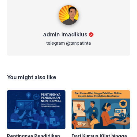
admin imadiklus
admin imadiklus
telegram @tanpatinta
You might also like
Pentingnya Pendidikan
Dari Kursus Kilat hingga