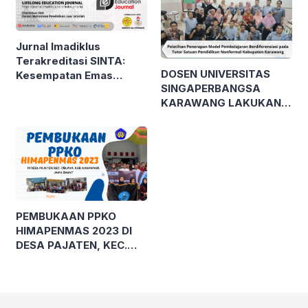
Jurnal Imadiklus
Terakreditasi SINTA:
DOSEN UNIVERSITAS
Kesempatan Emas
SINGAPERBANGSA
Publikasi Karya Ilmiah
KARAWANG LAKUKAN
bagi Mahasiswa!
PELATIHAN MODEL
PEMBELAJARAN
BERDIFERENSIASI
KEPADA TUTOR
SATUAN PENDIDIKAN
NONFORMAL GUNA
WUJUDKAN MERDEKA
PEMBUKAAN PPKO
BELAJAR
HIMAPENMAS 2023 DI
DESA PAJATEN, KEC.
CIBUAYA, KAB.
KARAWANG, JAWA
BARAT