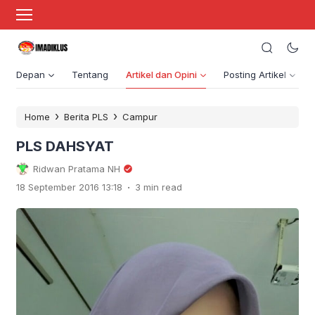
Depan
Tentang
Artikel dan Opini
Posting Artikel
›
›
Home
Berita PLS
Campur
PLS DAHSYAT
Ridwan Pratama NH
.
18 September 2016 13:18
3 min read