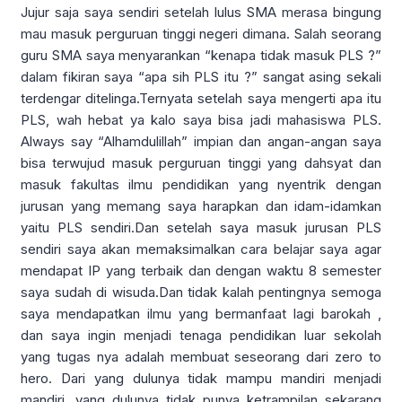
Jujur saja saya sendiri setelah lulus SMA merasa bingung
mau masuk perguruan tinggi negeri dimana. Salah seorang
guru SMA saya menyarankan “kenapa tidak masuk PLS ?”
dalam fikiran saya “apa sih PLS itu ?” sangat asing sekali
terdengar ditelinga.Ternyata setelah saya mengerti apa itu
PLS, wah hebat ya kalo saya bisa jadi mahasiswa PLS.
Always say “Alhamdulillah” impian dan angan-angan saya
bisa terwujud masuk perguruan tinggi yang dahsyat dan
masuk fakultas ilmu pendidikan yang nyentrik dengan
jurusan yang memang saya harapkan dan idam-idamkan
yaitu PLS sendiri.Dan setelah saya masuk jurusan PLS
sendiri saya akan memaksimalkan cara belajar saya agar
mendapat IP yang terbaik dan dengan waktu 8 semester
saya sudah di wisuda.Dan tidak kalah pentingnya semoga
saya mendapatkan ilmu yang bermanfaat lagi barokah ,
dan saya ingin menjadi tenaga pendidikan luar sekolah
yang tugas nya adalah membuat seseorang dari zero to
hero. Dari yang dulunya tidak mampu mandiri menjadi
mandiri, yang dulunya tidak punya ketrampilan sekarang