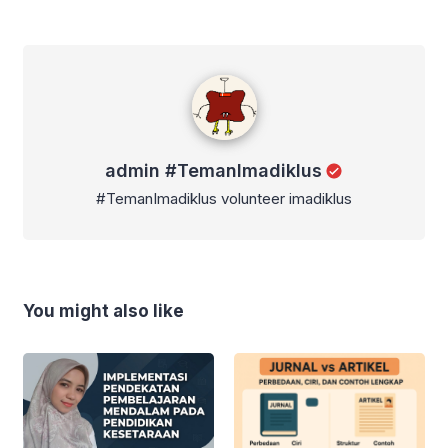
admin #TemanImadiklus
admin #TemanImadiklus
#TemanImadiklus volunteer imadiklus
You might also like