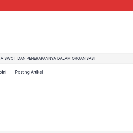
SA SWOT DAN PENERAPANNYA DALAM ORGANISASI
aragaman Kebudayaan di Indonesia
ab Anak- anak Putus Sekolah dan Cara Penanggulanganya
pini
Posting Artikel
an Gema Takbir (Free Download Mp3)