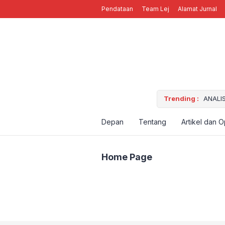
Pendataan
Team Lej
Alamat Jurnal
Trending :
ANALI
Keanek
Penyeb
Depan
Tentang
Artikel dan O
Kumpul
Home Page