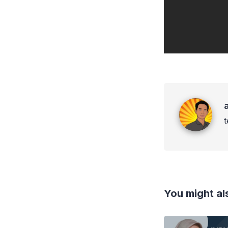
admin imad
You might als