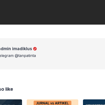
iklus
admin imadiklus
telegram @tanpatinta
o like