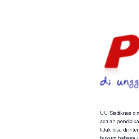
UU Sisdiknas d
adalah pendidik
tidak bisa di in
hukum bahasa un