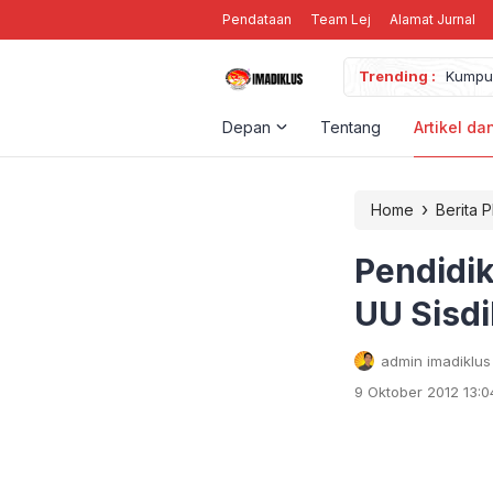
Pendataan
Team Lej
Alamat Jurnal
 Cara Penanggulanganya
Trending :
Kumpul
Depan
Tentang
Artikel da
›
Home
Berita 
Pendidi
UU Sisd
admin imadiklus
9 Oktober 2012 13:0