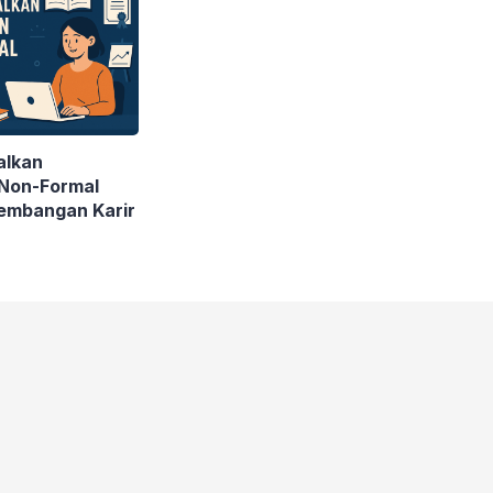
alkan
 Non-Formal
embangan Karir