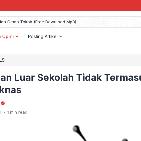
an Gema Takbir (Free Download Mp3)
n Opini
Posting Artikel
PLS
kan Luar Sekolah Tidak Termas
iknas
.
4
1 min read