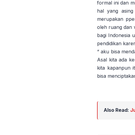
formal ini dan 
hal yang asing
merupakan ppend
oleh ruang dan w
bagi Indonesia 
pendidikan kare
“ aku bisa menda
Asal kita ada 
kita kapanpun i
bisa menciptaka
Also Read:
J