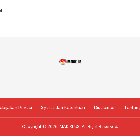
N
DA
ESETARAAN
ebijakan Privasi
Syarat dan ketentuan
Disclaimer
Tentan
Copyright © 2026
IMADIKLUS
. All Right Reserved.