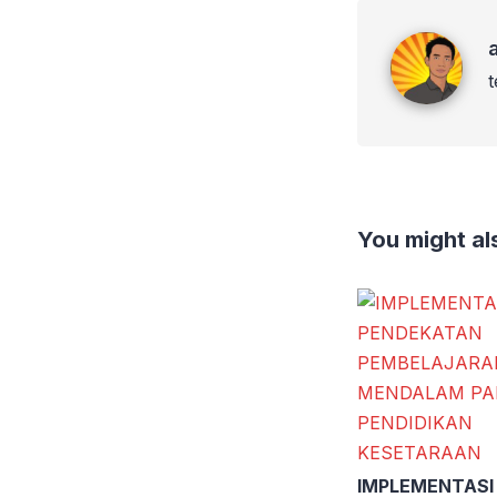
admin imad
You might als
IMPLEMENTASI