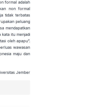
on formal adalah
ikan non formal
a tidak terbatas
merupakan peluang
bisa mendapatkan
kata itu menjadi
tasi oleh apapu”.
perluas wawasan
donesia maju dan
versitas Jember