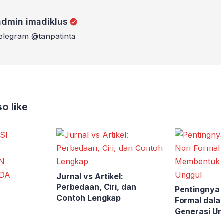
iklus
admin imadiklus
telegram @tanpatinta
o like
Jurnal vs Artikel:
Perbedaan, Ciri, dan
Pentingnya
Contoh Lengkap
Formal dal
Generasi U