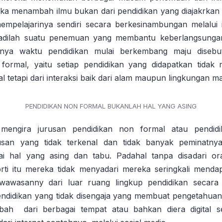
ka menambah ilmu bukan dari pendidikan yang diajakrkan
empelajarinya sendiri secara berkesinambungan melalui 
jadilah suatu penemuan yang membantu keberlangsunga
annya waktu pendidikan mulai berkembang maju disebut
formal, yaitu setiap pendidikan yang didapatkan tidak
l tetapi dari interaksi baik dari alam maupun lingkungan ma
PENDIDIKAN NON FORMAL BUKANLAH HAL YANG ASING
mengira jurusan pendidikan non formal atau pendidi
san yang tidak terkenal dan tidak banyak peminatnya,
ai hal yang asing dan tabu. Padahal tanpa disadari o
ti itu mereka tidak menyadari mereka seringkali menda
wasanny dari luar ruang lingkup pendidikan secara
ndidikan yang tidak disengaja yang membuat pengetahuan
bah dari berbagai tempat atau bahkan diera digital se