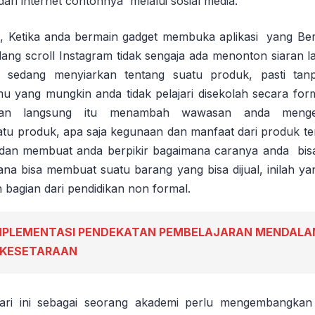
dari internet contohnya melalui sosial media.
a, Ketika anda bermain gadget membuka aplikasi yang B
edang scroll Instagram tidak sengaja ada menonton siaran 
g sedang menyiarkan tentang suatu produk, pasti tan
u yang mungkin anda tidak pelajari disekolah secara forma
ran langsung itu menambah wawasan anda menge
u produk, apa saja kegunaan dan manfaat dari produk ter
k dan membuat anda berpikir bagaimana caranya anda bisa
na bisa membuat suatu barang yang bisa dijual, inilah yan
bagian dari pendidikan non formal.
MPLEMENTASI PENDEKATAN PEMBELAJARAN MENDALA
 KESETARAAN
hari ini sebagai seorang akademi perlu mengembangkan