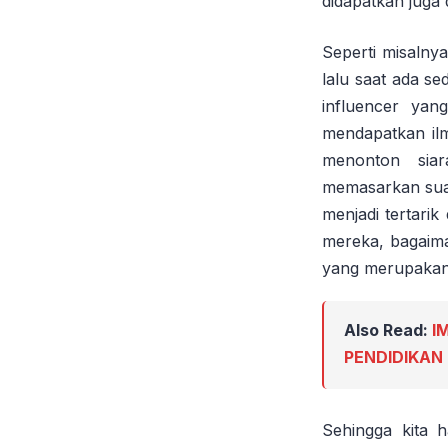
didapatkan juga 
Seperti misalny
lalu saat ada s
influencer yan
mendapatkan ilm
menonton sia
memasarkan suat
menjadi tertari
mereka, bagaima
yang merupakan 
Also Read:
I
PENDIDIKAN
Sehingga kita 