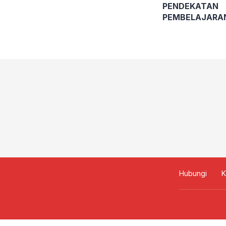
PENDEKATAN
PEMBELAJARA
MENDALAM PA
PENDIDIKAN K
Hubungi
K