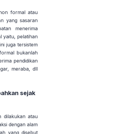
non formal atau
kan yang sasaran
patan menerima
yaitu, pelatihan
i juga tersistem
 formal bukanlah
nerima pendidikan
ar, meraba, dll
bahkan sejak
h dilakukan atau
aksi dengan alam
ah yang disebut