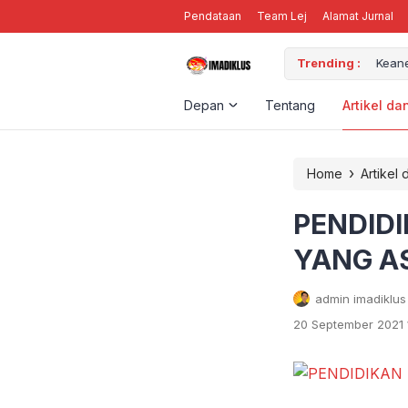
Pendataan
Team Lej
Alamat Jurnal
M ORGANISASI
Trending :
Keanek
Depan
Tentang
Artikel da
›
Home
Artikel 
PENDID
YANG A
admin imadiklus
20 September 2021 