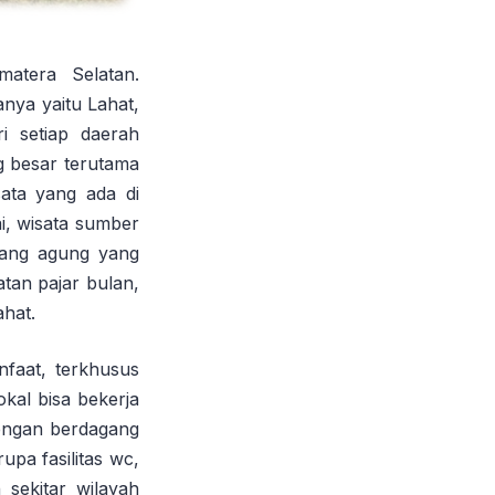
atera Selatan.
anya yaitu Lahat,
ri setiap daerah
g besar terutama
sata yang ada di
ai, wisata sumber
awang agung yang
tan pajar bulan,
ahat.
faat, terkhusus
kal bisa bekerja
engan berdagang
pa fasilitas wc,
 sekitar wilayah