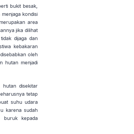
rti bukit besak,
a menjaga kondisi
g merupakan area
nnya jika dilihat
 tidak dijaga dan
stiwa kebakaran
g disebabkan oleh
n hutan menjadi
hutan disekitar
seharusnya tetap
buat suhu udara
bu karena sudah
k buruk kepada