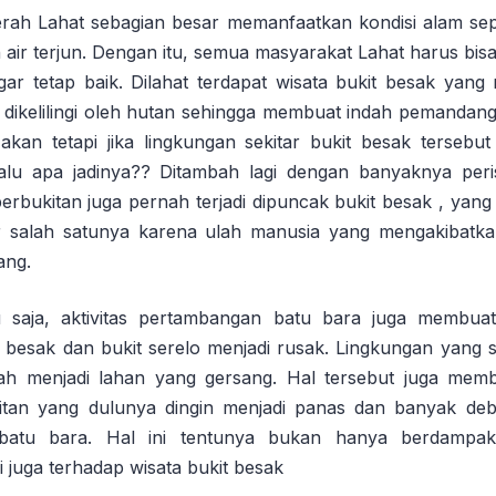
aerah Lahat sebagian besar memanfaatkan kondisi alam sepe
n air terjun. Dengan itu, semua masyarakat Lahat harus bis
gar tetap baik. Dilahat terdapat wisata bukit besak yan
dikelilingi oleh hutan sehingga membuat indah pemandanga
 akan tetapi jika lingkungan sekitar bukit besak tersebut
lalu apa jadinya?? Ditambah lagi dengan banyaknya peri
perbukitan juga pernah terjadi dipuncak bukit besak , yan
r salah satunya karena ulah manusia yang mengakibatka
ang.
u saja, aktivitas pertambangan batu bara juga membuat 
t besak dan bukit serelo menjadi rusak. Lingkungan yang 
alah menjadi lahan yang gersang. Hal tersebut juga mem
ukitan yang dulunya dingin menjadi panas dan banyak de
 batu bara. Hal ini tentunya bukan hanya berdampa
i juga terhadap wisata bukit besak