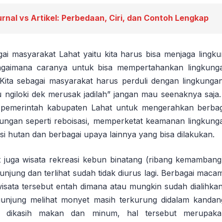
urnal vs Artikel: Perbedaan, Ciri, dan Contoh Lengkap
ai masyarakat Lahat yaitu kita harus bisa menjaga lingku
agaimana caranya untuk bisa mempertahankan lingkung
. Kita sebagai masyarakat harus perduli dengan lingkunga
u ngiloki dek merusak jadilah” jangan mau seenaknya saja
i pemerintah kabupaten Lahat untuk mengerahkan berbaga
gkungan seperti reboisasi, memperketat keamanan lingkun
isi hutan dan berbagai upaya lainnya yang bisa dilakukan.
at juga wisata rekreasi kebun binatang (ribang kemamban
njung dan terlihat sudah tidak diurus lagi. Berbagai mac
diwisata tersebut entah dimana atau mungkin sudah dialihk
unjung melihat monyet masih terkurung didalam kandang
ak dikasih makan dan minum, hal tersebut merupaka