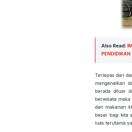
Also Read:
I
PENDIDIKAN
Terlepas dari d
mengenalkan d
berada diluar 
berwisata maka 
dan makanan kh
besar bagi kita
luas terutama y