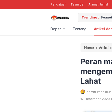
Pendataan
Team Lej
Alamat Jurnal
M ORGANISASI
Trending :
Keanek
Depan
Tentang
Artikel da
›
Home
Artikel 
Peran m
mengemb
Lahat
admin imadiklus
17 Desember 2020 1