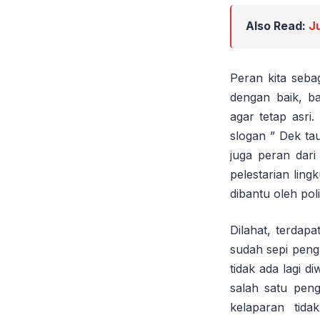
Also Read:
J
Peran kita sebag
dengan baik, b
agar tetap asri
slogan ” Dek ta
juga peran dar
pelestarian lin
dibantu oleh pol
Dilahat, terdap
sudah sepi pengu
tidak ada lagi 
salah satu peng
kelaparan tid