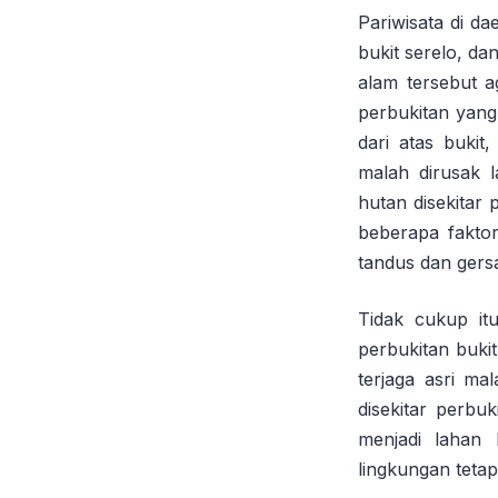
Pariwisata di d
bukit serelo, da
alam tersebut a
perbukitan yang 
dari atas bukit,
malah dirusak 
hutan disekitar 
beberapa fakto
tandus dan gers
Tidak cukup it
perbukitan buki
terjaga asri m
disekitar perb
menjadi lahan
lingkungan tetap