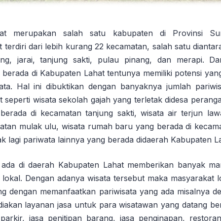
at merupakan salah satu kabupaten di Provinsi Sum
terdiri dari lebih kurang 22 kecamatan, salah satu diantar
ng, jarai, tanjung sakti, pulau pinang, dan merapi. Da
berada di Kabupaten Lahat tentunya memiliki potensi yan
sata. Hal ini dibuktikan dengan banyaknya jumlah pariwi
seperti wisata sekolah gajah yang terletak didesa perang
berada di kecamatan tanjung sakti, wisata air terjun l
atan mulak ulu, wisata rumah baru yang berada di kecama
k lagi pariwata lainnya yang berada didaerah Kabupaten L
g ada di daerah Kabupaten Lahat memberikan banyak man
 lokal. Dengan adanya wisata tersebut maka masyarakat lo
ng dengan memanfaatkan pariwisata yang ada misalnya d
iakan layanan jasa untuk para wisatawan yang datang beru
parkir, jasa penitipan barang, jasa penginapan, restoran