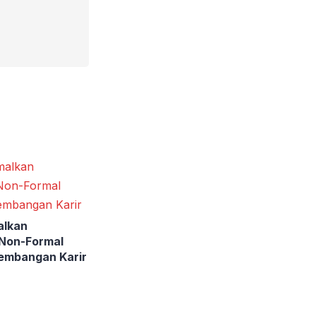
alkan
 Non-Formal
embangan Karir