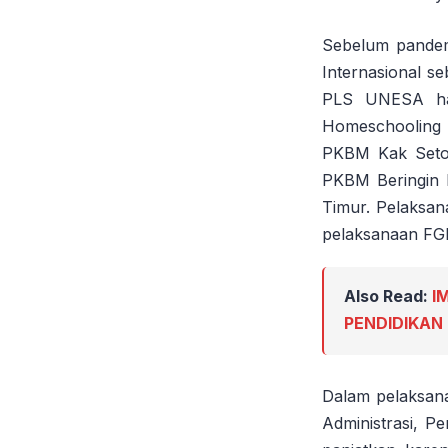
Sebelum pandem
Internasional s
PLS UNESA han
Homeschooling
PKBM Kak Seto 
PKBM Beringin 
Timur. Pelaksan
pelaksanaan FGD
Also Read:
I
PENDIDIKAN
Dalam pelaksan
Administrasi, P