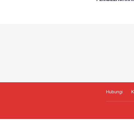
MENDALAM PA
PENDIDIKAN K
Hubungi
K