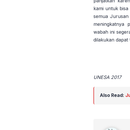
panjatkan kare
kami untuk bisa
semua Jurusan 
meningkatnya p
wabah ini seger
dilakukan dapat 
UNESA 2017
Also Read:
J
diyah ayu