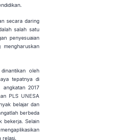
ndidikan.
n secara daring
dalah salah satu
gan penyesuaian
ng mengharuskan
dinantikan oleh
aya tepatnya di
A angkatan 2017
rusan PLS UNESA
nyak belajar dan
angatlah berbeda
 bekerja. Selain
mengaplikasikan
relasi.