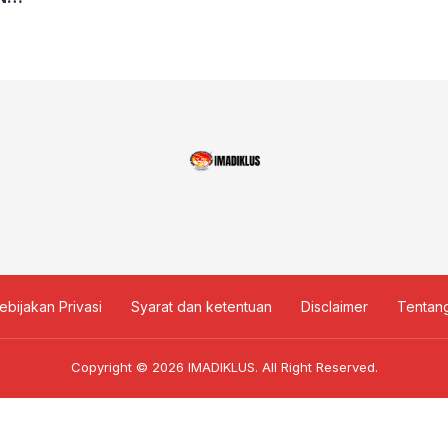
DA
ESETARAAN
ebijakan Privasi
Syarat dan ketentuan
Disclaimer
Tentan
Copyright © 2026
IMADIKLUS
. All Right Reserved.