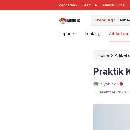
Pendataan
Team Lej
Alamat Jurnal
M ORGANISASI
Trending :
Keanek
Depan
Tentang
Artikel da
›
Home
Artikel 
Praktik 
diyah ayu
5 Desember 2020 16