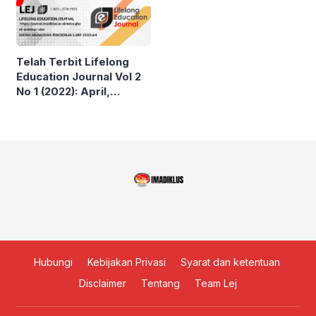
formal
Telah Terbit Lifelong
Education Journal Vol 2
No 1 (2022): April,
Journal IMADIKLUS
Hubungi
Kebijakan Privasi
Syarat dan ketentuan
Disclaimer
Tentang
Team Lej