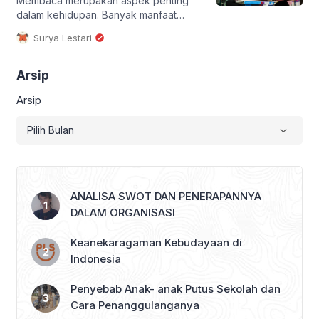
Membaca merupakan aspek penting
dalam kehidupan. Banyak manfaat
yang dapat diperoleh dari membaca,
Surya Lestari
seperti meningkatkan kinerja otak,
menambah pengetahuan, dan
mengasah daya ingat. Di samping
Arsip
menambah pengetahuan, sering
Arsip
membaca buku ternyata dapat
membantu melindungi otak kita tetap
sehat dan terhindar dari penyakit
seperti Alzheimer. Buku juga membuat
kita tidak gampang stres, mendorong
pemikiran positif, dan […]
ANALISA SWOT DAN PENERAPANNYA
DALAM ORGANISASI
Keanekaragaman Kebudayaan di
Indonesia
Penyebab Anak- anak Putus Sekolah dan
Cara Penanggulanganya