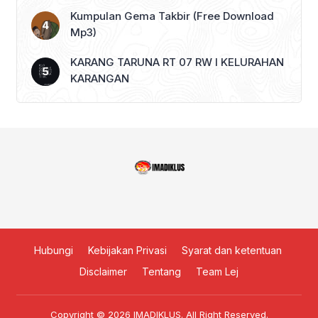
Kumpulan Gema Takbir (Free Download
Mp3)
KARANG TARUNA RT 07 RW I KELURAHAN
KARANGAN
Hubungi
Kebijakan Privasi
Syarat dan ketentuan
Disclaimer
Tentang
Team Lej
Copyright © 2026
IMADIKLUS
. All Right Reserved.