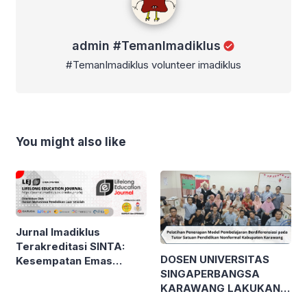
admin #TemanImadiklus
#TemanImadiklus volunteer imadiklus
You might also like
Jurnal Imadiklus
Terakreditasi SINTA:
DOSEN UNIVERSITAS
Kesempatan Emas
SINGAPERBANGSA
Publikasi Karya Ilmiah
KARAWANG LAKUKAN
bagi Mahasiswa!
PELATIHAN MODEL