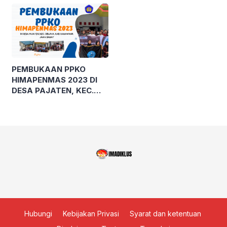
PEMBELAJARAN
BERDIFERENSIASI
KEPADA TUTOR
SATUAN PENDIDIKAN
NONFORMAL GUNA
WUJUDKAN MERDEKA
PEMBUKAAN PPKO
BELAJAR
HIMAPENMAS 2023 DI
DESA PAJATEN, KEC.
CIBUAYA, KAB.
KARAWANG, JAWA
BARAT
Hubungi
Kebijakan Privasi
Syarat dan ketentuan