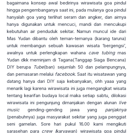
bagaimana konsep awal bedirinya wirawisata goa pindul
hingga pengembanganya saat ini, pada mulanya goa pindul
hanyalah goa yang terlihat seram dan angker, dan airnya
hanya digunakan untuk mencuci, mandi dan mencukupi
kebutuhan air penduduk sekitar. Namun muncul ide dari
Mas Yudan dibantu oleh teman-temanya (karang taruna)
untuk membangun sebuah kawasan wisata ‘bergengsi’,
awalnya untuk perlengkapan wahana
cave tubing
mas
Yudan dkk meminjam di Tagana(Tanggap Siaga Bencana)
DIY berupa
Tube
(ban) sejumlah 50 dan pelampungnya,
dan pemasaran melalui
facebook
. Saat itu wisatawan yang
datang hanya dari DIY saja kebanyakan, ohh yaaa yang
menarik lagi karena wirawisata ini juga mengangkat wisata
tentang kearifan budaya local maka setiap sabtu, dilokasi
wirawisata ini pengunjung dimanjakan dengan alunan
live
music
gending-gending jawa yang
panjaknya
(penabuhnya) juga masyarakat sekitar yang juga penggiat
seni gamelan. Sore hari pukul 16.00 kami mengikuti
sarasehan para
crew (
karyawan) wirawisata goa pindul