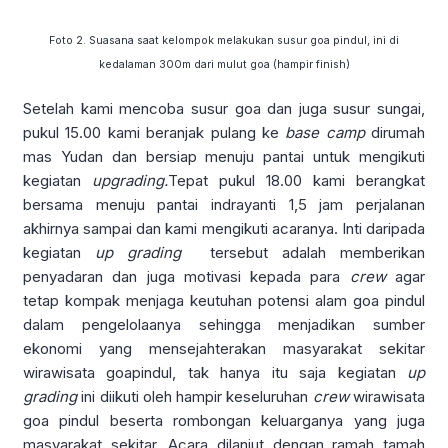
Foto 2. Suasana saat kelompok melakukan susur goa pindul, ini di
kedalaman 300m dari mulut goa (hampir finish)
Setelah kami mencoba susur goa dan juga susur sungai,
pukul 15.00 kami beranjak pulang ke
base camp
dirumah
mas Yudan dan bersiap menuju pantai untuk mengikuti
kegiatan
upgrading.
Tepat pukul 18.00 kami berangkat
bersama menuju pantai indrayanti 1,5 jam perjalanan
akhirnya sampai dan kami mengikuti acaranya. Inti daripada
kegiatan
up grading
tersebut adalah memberikan
penyadaran dan juga motivasi kepada para
crew
agar
tetap kompak menjaga keutuhan potensi alam goa pindul
dalam pengelolaanya sehingga menjadikan sumber
ekonomi yang mensejahterakan masyarakat sekitar
wirawisata goapindul, tak hanya itu saja kegiatan
up
grading
ini diikuti oleh hampir keseluruhan
crew
wirawisata
goa pindul beserta rombongan keluarganya yang juga
masyarakat sekitar. Acara dilanjut dengan ramah tamah