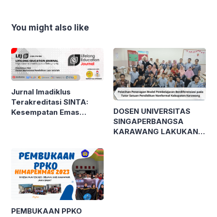
You might also like
Jurnal Imadiklus
Terakreditasi SINTA:
DOSEN UNIVERSITAS
Kesempatan Emas
SINGAPERBANGSA
Publikasi Karya Ilmiah
KARAWANG LAKUKAN
bagi Mahasiswa!
PELATIHAN MODEL
PEMBELAJARAN
BERDIFERENSIASI
KEPADA TUTOR
SATUAN PENDIDIKAN
NONFORMAL GUNA
WUJUDKAN MERDEKA
PEMBUKAAN PPKO
BELAJAR