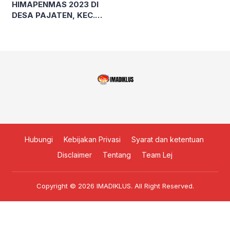
HIMAPENMAS 2023 DI
DESA PAJATEN, KEC.
CIBUAYA, KAB.
KARAWANG, JAWA
BARAT
Hubungi
Kebijakan Privasi
Syarat dan ketentuan
Disclaimer
Tentang
Team Lej
Copyright © 2026
IMADIKLUS
. All Right Reserved.