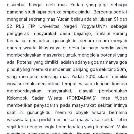
disambut hangat oleh mas Yudan yang juga sebagai
pamong studi lapangan kelompok pindul. Bercerita sedikit
mengenai seorang mas Yudan beliau adalah lulusan S1 dan
S2 PLS FIP Univeritas Negeri Yogya(UNY) sebagai
penggerak masyarakat desa bejiahrjo, melalui karang
taruna ia menjadikan gunungkidul secara umum menjadi
daerah wisata khususnya di desa bejiharjo sendiri yakni
memberdayakan masyarkat untuk mengelola potensi yang
ada. Potensi yang dimiliki adalah adanya goa namanya goa
pindul yang memiliki sumber air, panjang goa sekitar 350m,
yang membuat seorang mas Yudan 2010 silam memiliki
inovasi untuk menjadikan tempat wisata dengan konsep
memberdayakan masyarakat, diawali pembentukan
Kelompok Sadar Wisata (POKDARWIS) mas Yudan
memberikan penyadaran pada masyarakat sekitar, intinya
saat ini gunungkidul memiliki obyek wisata bernama
wirawisata goa pindul menjadikan masyarakat sekitar lebih
sejahtera dengan tingkat pendapatan yang ‘lumayan’. Mulai
pimpinan wirawisata goa pindul hingga penikmat utama