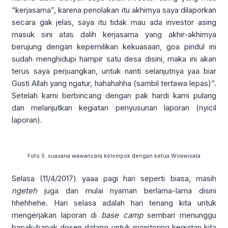
“kerjasama”, karena penolakan itu akhirnya saya dilaporkan
secara gak jelas, saya itu tidak mau ada investor asing
masuk sini atas dalih kerjasama yang akhir-akhirnya
berujung dengan kepemilikan kekuasaan, goa pindul ini
sudah menghidupi hampir satu desa disini, maka ini akan
terus saya perjuangkan, untuk nanti selanjutnya yaa biar
Gusti Allah yang ngatur, hahahahha (sambil tertawa lepas)”.
Setelah kami berbincang dengan pak hardi kami pulang
dan melanjutkan kegiatan penyusunan laporan (nyicil
laporan).
Foto 5: suasana wawancara kelompok dengan ketua Wirawisata
Selasa (11/4/2017) yaaa pagi hari seperti biasa, masih
ngeteh
juga dan mulai nyaman berlama-lama disini
hhehhehe. Hari selasa adalah hari tenang kita untuk
mengerjakan laporan di
base camp
sembari menunggu
bapak-bapak dosen datang untuk monitoring kegiatan kita