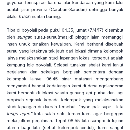
guyonan terinspirasi karena jalur kendaraan yang kami lalui
adalah jalur provinsi (Caruban-Saradan) sehingga banyak
dilalui
truck
muatan barang.
Tiba di boyolali pada pukul 04.35, jumat (7/4/17) disambut
oleh
aungan
surau-surau(masjid) pinggir jalan memanggil
insan untuk tunaikan kewajiban. Kami berhenti disebuah
surau yang letaknya tak jauh dari lokasi dimana kelompok
lainya melaksanakan studi lapangan lokasi tersebut adalah
kampung lele boyolali. Selesai tunaikan shalat kami lanjut
perjalanan dan sekaligus berpisah sementara dengan
kelompok lainya. 06.45 sinar matahari mengembang
menyambut hangat kedatangan kami di desa ngelangeran
kami berhenti di lokasi wisata gunung api purba dan lagi
berpisah sejenak kepada kelompok yang melaksanakan
studi lapangan di daerah tersebut. “ayoo pak supir… kita
lesgo agen”
kata salah satu teman kami agar bergegas
melanjutkan perjalanan. Tepat 08.55 kita sampai di tujuan
utama bagi kita (sebut kelompok pindul), kami sangat