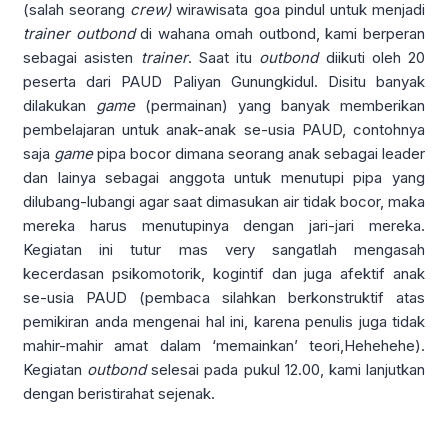
(salah seorang
crew)
wirawisata goa pindul untuk menjadi
trainer outbond
di wahana omah outbond, kami berperan
sebagai asisten
trainer
. Saat itu
outbond
diikuti oleh 20
peserta dari PAUD Paliyan Gunungkidul. Disitu banyak
dilakukan
game
(permainan) yang banyak memberikan
pembelajaran untuk anak-anak se-usia PAUD, contohnya
saja
game
pipa bocor dimana seorang anak sebagai leader
dan lainya sebagai anggota untuk menutupi pipa yang
dilubang-lubangi agar saat dimasukan air tidak bocor, maka
mereka harus menutupinya dengan jari-jari mereka.
Kegiatan ini tutur mas very sangatlah mengasah
kecerdasan psikomotorik, kogintif dan juga afektif anak
se-usia PAUD (pembaca silahkan berkonstruktif atas
pemikiran anda mengenai hal ini, karena penulis juga tidak
mahir-mahir amat dalam ‘memainkan’ teori,Hehehehe).
Kegiatan
outbond
selesai pada pukul 12.00, kami lanjutkan
dengan beristirahat sejenak.