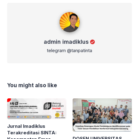
admin imadiklus
admin imadiklus
telegram @tanpatinta
You might also like
Jurnal Imadiklus
Terakreditasi SINTA:
DOSEN UNIVERSITAS