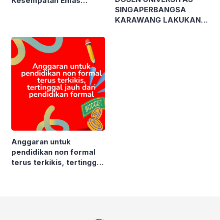
Kesempatan Emas
SINGAPERBANGSA
Publikasi Karya Ilmiah
KARAWANG LAKUKAN
bagi Mahasiswa!
PELATIHAN MODEL
PEMBELAJARAN
BERDIFERENSIASI
KEPADA TUTOR
SATUAN PENDIDIKAN
NONFORMAL GUNA
WUJUDKAN MERDEKA
BELAJAR
Anggaran untuk
pendidikan non formal
terus terkikis, tertinggal
jauh dari pendidikan
formal