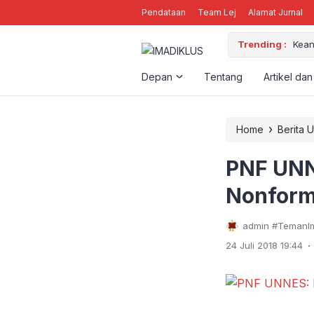
Pendataan
Team Lej
Alamat Jurnal
DALAM ORGANISASI
Trending :
Kean
Depan
Tentang
Artikel dan
›
Home
Berita 
PNF UNN
Nonform
admin #TemanIm
.
24 Juli 2018 19:44