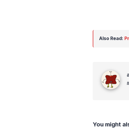
Also Read:
P
admin #Te
You might als