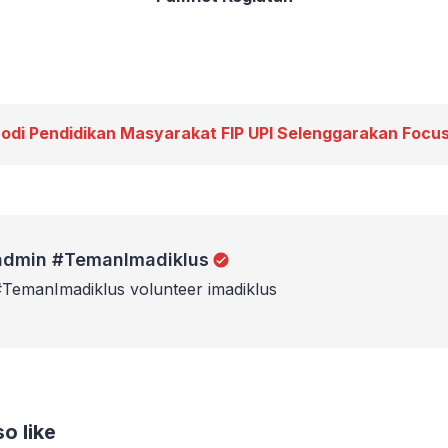
rodi Pendidikan Masyarakat FIP UPI Selenggarakan Focu
manImadiklus
admin #TemanImadiklus
#TemanImadiklus volunteer imadiklus
o like