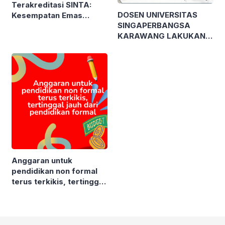
Terakreditasi SINTA:
DOSEN UNIVERSITAS
Kesempatan Emas
SINGAPERBANGSA
Publikasi Karya Ilmiah
KARAWANG LAKUKAN
bagi Mahasiswa!
PELATIHAN MODEL
PEMBELAJARAN
BERDIFERENSIASI
KEPADA TUTOR
SATUAN PENDIDIKAN
NONFORMAL GUNA
WUJUDKAN MERDEKA
BELAJAR
Anggaran untuk
pendidikan non formal
terus terkikis, tertinggal
jauh dari pendidikan
formal