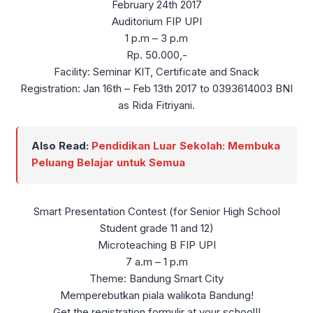
February 24th 2017
Auditorium FIP UPI
1 p.m – 3 p.m
Rp. 50.000,-
Facility: Seminar KIT, Certificate and Snack
Registration: Jan 16th – Feb 13th 2017 to 0393614003 BNI
as Rida Fitriyani.
Also Read:
Pendidikan Luar Sekolah: Membuka
Peluang Belajar untuk Semua
Smart Presentation Contest (for Senior High School
Student grade 11 and 12)
Microteaching B FIP UPI
7 a.m – 1 p.m
Theme: Bandung Smart City
Memperebutkan piala walikota Bandung!
Get the registration formulir at your school!!