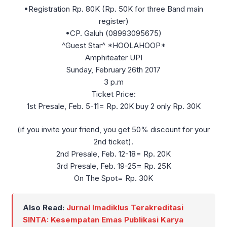
•Registration Rp. 80K (Rp. 50K for three Band main
register)
•CP. Galuh (08993095675)
^Guest Star^ *HOOLAHOOP*
Amphiteater UPI
Sunday, February 26th 2017
3 p.m
Ticket Price:
1st Presale, Feb. 5-11= Rp. 20K buy 2 only Rp. 30K
(if you invite your friend, you get 50% discount for your
2nd ticket).
2nd Presale, Feb. 12-18= Rp. 20K
3rd Presale, Feb. 19-25= Rp. 25K
On The Spot= Rp. 30K
Also Read:
Jurnal Imadiklus Terakreditasi
SINTA: Kesempatan Emas Publikasi Karya