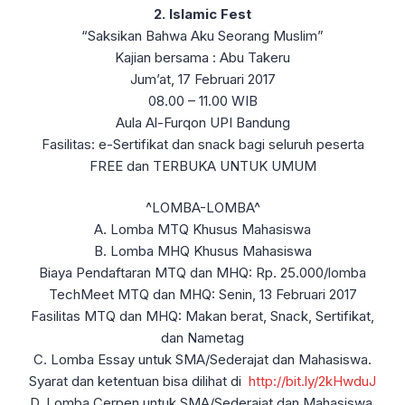
2. Islamic Fest
“Saksikan Bahwa Aku Seorang Muslim”
Kajian bersama : Abu Takeru
Jum’at, 17 Februari 2017
08.00 – 11.00 WIB
Aula Al-Furqon UPI Bandung
Fasilitas: e-Sertifikat dan snack bagi seluruh peserta
FREE dan TERBUKA UNTUK UMUM
^LOMBA-LOMBA^
A. Lomba MTQ Khusus Mahasiswa
B. Lomba MHQ Khusus Mahasiswa
Biaya Pendaftaran MTQ dan MHQ: Rp. 25.000/lomba
TechMeet MTQ dan MHQ: Senin, 13 Februari 2017
Fasilitas MTQ dan MHQ: Makan berat, Snack, Sertifikat,
dan Nametag
C. Lomba Essay untuk SMA/Sederajat dan Mahasiswa.
Syarat dan ketentuan bisa dilihat di
http://bit.ly/2kHwduJ
D. Lomba Cerpen untuk SMA/Sederajat dan Mahasiswa.