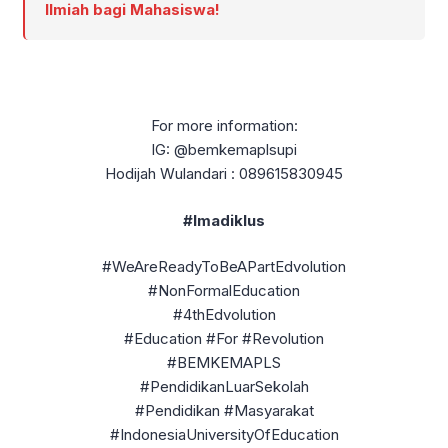
Ilmiah bagi Mahasiswa!
For more information:
IG: @bemkemaplsupi
Hodijah Wulandari : 089615830945
#Imadiklus
#WeAreReadyToBeAPartEdvolution
#NonFormalEducation
#4thEdvolution
#Education #For #Revolution
#BEMKEMAPLS
#PendidikanLuarSekolah
#Pendidikan #Masyarakat
#IndonesiaUniversityOfEducation