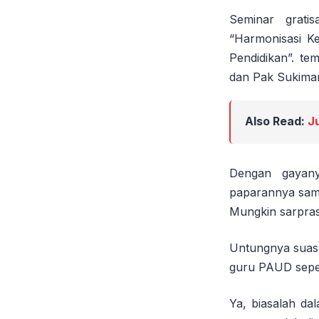
Seminar grati
“Harmonisasi K
Pendidikan”. t
dan Pak Sukima
Also Read:
J
Dengan gayany
paparannya samp
Mungkin sarpra
Untungnya suasa
guru PAUD seper
Ya, biasalah da