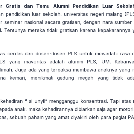
r Gratis dan Temu Alumni Pendidikan Luar Sekol
n pendidikan luar sekolah, universitas negeri malang (PL
r seminar nasional secara gratisan, dengan nara sumber 
l. Tentunya mereka tidak gratisan karena kepakarannya y
itas cerdas dari dosen-dosen PLS untuk mewadahi rasa d
 PLS yang mayoritas adalah alumni PLS, UM. Kebanya
imah. Juga ada yang terpaksa membawa anaknya yang ma
sana kemari, menikmati gedung megah yang tidak ada
kehadiran “ si unyil” mengganggu konsentrasi. Tapi atas
epada anak, maka kehadirannya dibiarkan saja agar motor
s, sebuah paham yang amat diyakini oleh para pegiat PA