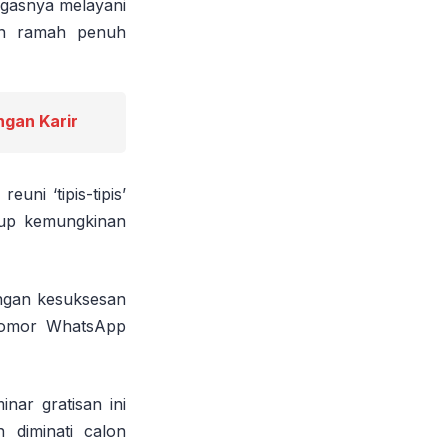
ugasnya melayani
an ramah penuh
gan Karir
uni ‘tipis-tipis’
tup kemungkinan
engan kesuksesan
 nomor WhatsApp
ar gratisan ini
 diminati calon