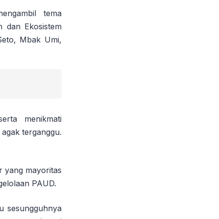
mengambil tema
n dan Ekosistem
Seto, Mbak Umi,
erta menikmati
 agak terganggu.
r yang mayoritas
ngelolaan PAUD.
lau sesungguhnya