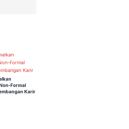
alkan
 Non-Formal
embangan Karir