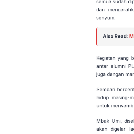
semua sudah dip
dan mengarahk
senyum.
Also Read:
M
Kegiatan yang be
antar alumni P
juga dengan man
Sembari berceri
hidup masing-m
untuk menyambu
Mbak Umi, dise
akan digelar l