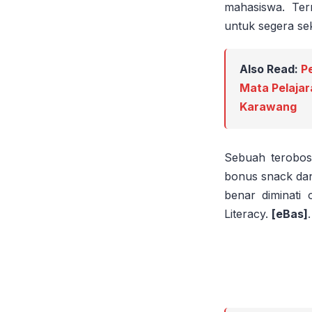
mahasiswa. Ter
untuk segera se
Also Read:
P
Mata Pelajar
Karawang
Sebuah terobos
bonus snack dan
benar diminati
Literacy.
[eBas]
.