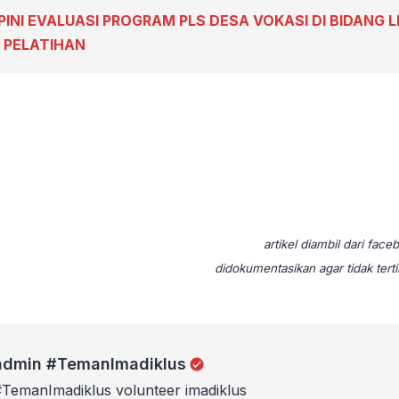
PINI EVALUASI PROGRAM PLS DESA VOKASI DI BIDANG
 PELATIHAN
artikel diambil dari fac
didokumentasikan agar tidak tert
manImadiklus
admin #TemanImadiklus
#TemanImadiklus volunteer imadiklus