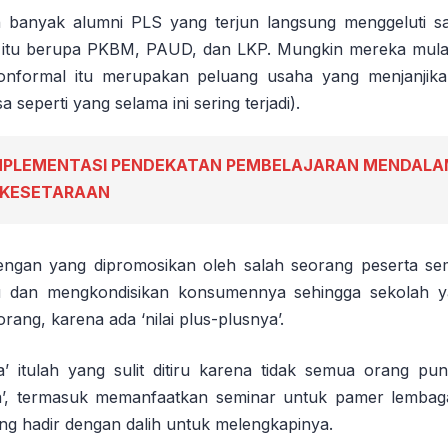
n banyak alumni PLS yang terjun langsung menggeluti s
k itu berupa PKBM, PAUD, dan LKP. Mungkin mereka mulai
onformal itu merupakan peluang usaha yang menjanjik
 seperti yang selama ini sering terjadi).
MPLEMENTASI PENDEKATAN PEMBELAJARAN MENDALA
 KESETARAAN
dengan yang dipromosikan oleh salah seorang peserta se
u dan mengkondisikan konsumennya sehingga sekolah ya
orang, karena ada ‘nilai plus-plusnya’.
a’ itulah yang sulit ditiru karena tidak semua orang pun
ria’, termasuk memanfaatkan seminar untuk pamer lembag
ang hadir dengan dalih untuk melengkapinya.