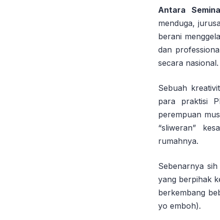
Antara Semina
menduga, jurusa
berani menggela
dan professiona
secara nasional.
Sebuah kreativ
para praktisi
perempuan musl
“sliweran” ke
rumahnya.
Sebenarnya sih 
yang berpihak k
berkembang beba
yo emboh).