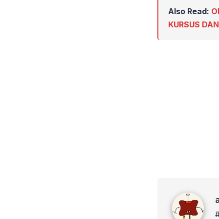
Also Read:
O
KURSUS DAN
admin #Te