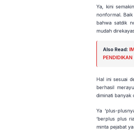
Ya, kini semaki
nonformal. Bai
bahwa satdik n
mudah direkayasa
Also Read:
I
PENDIDIKAN
Hal ini sesuai 
berhasil meray
diminati banyak 
Ya ‘plus-plusny
‘berplus plus 
minta pejabat y