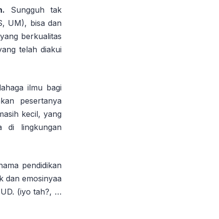
ah.
Sungguh tak
S, UM), bisa dan
yang berkualitas
ang telah diakui
ahaga ilmu bagi
kan pesertanya
sih kecil, yang
 di lingkungan
 nama pendidikan
ik dan emosinyaa
UD. (iyo tah?, …