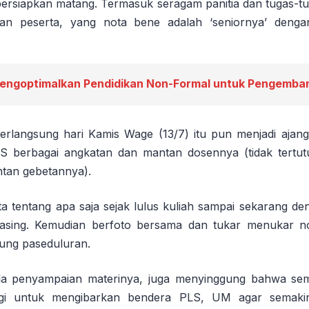
ersiapkan matang. Termasuk seragam panitia dan tugas-t
an peserta, yang nota bene adalah ‘seniornya’ deng
engoptimalkan Pendidikan Non-Formal untuk Pengemban
rlangsung hari Kamis Wage (13/7) itu pun menjadi ajang re
LS berbagai angkatan dan mantan dosennya (tidak tertu
tan gebetannya).
ta tentang apa saja sejak lulus kuliah sampai sekarang d
asing. Kemudian berfoto bersama dan tukar menukar
ng paseduluran.
la penyampaian materinya, juga menyinggung bahwa semin
agi untuk mengibarkan bendera PLS, UM agar semakin