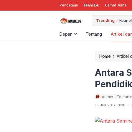
Pendataan
Team Lej
Alamat Jurnal
M ORGANISASI
Trending :
Keanek
Depan
Tentang
Artikel da
›
Home
Artikel 
Antara 
Pendidik
admin #TemanIm
.
15 Juli 2017 11:08