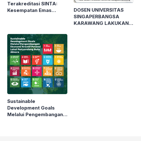
Terakreditasi SINTA:
DOSEN UNIVERSITAS
Kesempatan Emas
SINGAPERBANGSA
Publikasi Karya Ilmiah
KARAWANG LAKUKAN
bagi Mahasiswa!
PELATIHAN MODEL
PEMBELAJARAN
BERDIFERENSIASI
KEPADA TUTOR
SATUAN PENDIDIKAN
NONFORMAL GUNA
WUJUDKAN MERDEKA
BELAJAR
Sustainable
Development Goals
Melalui Pengembangan
Ekonomi Kreatif Potensi
Lokal Penyandang Buta
Aksara