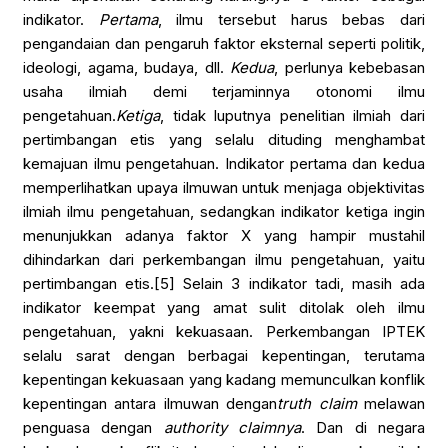
indikator.
Pertama
, ilmu tersebut harus bebas dari
pengandaian dan pengaruh faktor eksternal seperti politik,
ideologi, agama, budaya, dll.
Kedua
, perlunya kebebasan
usaha ilmiah demi terjaminnya otonomi ilmu
pengetahuan.
Ketiga
, tidak luputnya penelitian ilmiah dari
pertimbangan etis yang selalu dituding menghambat
kemajuan ilmu pengetahuan. Indikator pertama dan kedua
memperlihatkan upaya ilmuwan untuk menjaga objektivitas
ilmiah ilmu pengetahuan, sedangkan indikator ketiga ingin
menunjukkan adanya faktor X yang hampir mustahil
dihindarkan dari perkembangan ilmu pengetahuan, yaitu
pertimbangan etis.
[5]
Selain 3 indikator tadi, masih ada
indikator keempat yang amat sulit ditolak oleh ilmu
pengetahuan, yakni kekuasaan. Perkembangan IPTEK
selalu sarat dengan berbagai kepentingan, terutama
kepentingan kekuasaan yang kadang memunculkan konflik
kepentingan antara ilmuwan dengan
truth
claim
melawan
penguasa dengan
authority
claimnya
. Dan di negara