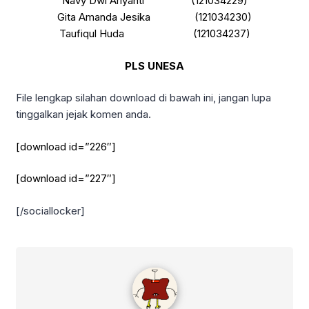
Navy Dwi Ariyanti (121034229)
Gita Amanda Jesika (121034230)
Taufiqul Huda (121034237)
PLS UNESA
File lengkap silahan download di bawah ini, jangan lupa
tinggalkan jejak komen anda.
[download id=”226″]
[download id=”227″]
[/sociallocker]
admin #TemanImadiklus