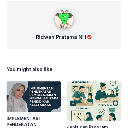
Ridwan Pratama NH
Ridwan Pratama NH
You might also like
IMPLEMENTASI
PENDEKATAN
Jenis dan Program