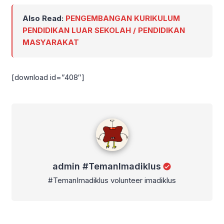
Also Read:
PENGEMBANGAN KURIKULUM
PENDIDIKAN LUAR SEKOLAH / PENDIDIKAN
MASYARAKAT
[download id=”408″]
admin #TemanImadiklus
admin #TemanImadiklus
#TemanImadiklus volunteer imadiklus