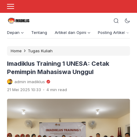
Depan
Tentang
Artikel dan Opini
Posting Artikel
›
Home
Tugas Kuliah
Imadiklus Training 1 UNESA: Cetak
Pemimpin Mahasiswa Unggul
admin imadiklus
.
21 Mei 2025 10:33
4 min read