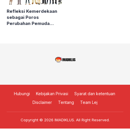
Refleksi Kemerdekaan
sebagai Poros
Perubahan Pemuda
Millenial
Hubungi
Kebijakan Privasi
Syarat dan ketentuan
Disclaimer
Tentang
Team Lej
Copyright © 2026
IMADIKLUS
. All Right Reserved.