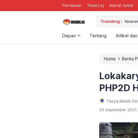
Pendataan
Team Lej
Alamat Jurnal
M ORGANISASI
Trending :
Keanek
Depan
Tentang
Artikel dan
›
Home
Berita 
Lokakar
PHP2D H
Tasya Melati De
26 September 2021 