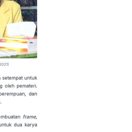
2021)
a setempat untuk
g oleh pemateri.
n perempuan, dan
.
embuatan
frame
,
untuk dua karya