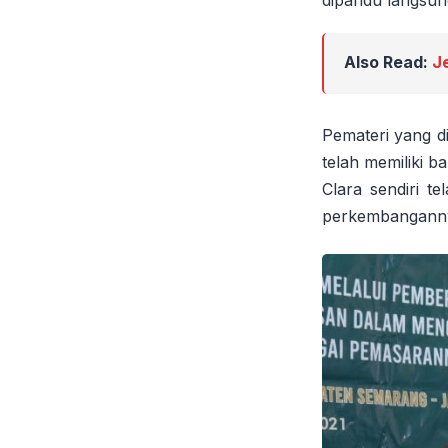
Also Read:
J
Pemateri yang d
telah memiliki 
Clara sendiri t
perkembanganny