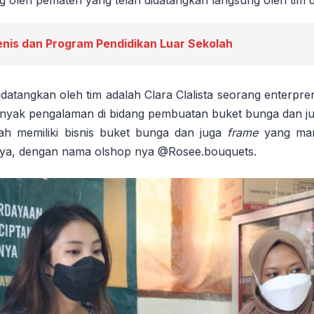
enis dan Program Pendidikan Luar Sekolah
idatangkan oleh tim adalah Clara Clalista seorang enterp
banyak pengalaman di bidang pembuatan buket bunga dan j
elah memiliki bisnis buket bunga dan juga
frame
yang man
a, dengan nama olshop nya @Rosee.bouquets.