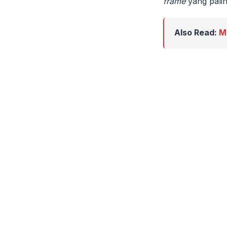
frame
yang palin
Also Read:
M