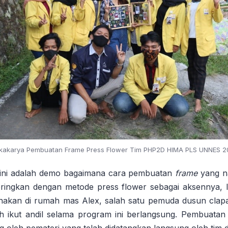
kakarya Pembuatan Frame Press Flower Tim PHP2D HIMA PLS UNNES 2
ini adalah demo bagaimana cara pembuatan
frame
yang na
ringkan dengan metode press flower sebagai aksennya, lo
sanakan di rumah mas Alex, salah satu pemuda dusun cla
h ikut andil selama program ini berlangsung. Pembuatan
 oleh pemateri yang telah didatangkan langsung oleh tim di