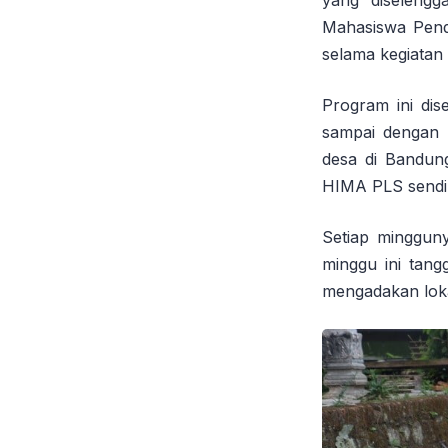
yang diselengg
Mahasiswa Pend
selama kegiatan 
Program ini dis
sampai dengan
desa di Bandun
HIMA PLS sendir
Setiap minggun
minggu ini tan
mengadakan loka