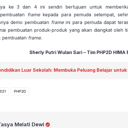
ya ke 3 dan 4 ini sendiri bertujuan untuk memberi
 pembuatan
frame
kepada para pemuda setempat, sehin
annya demo pembuatan
frame
ini para pemuda dapat teras
enai pembuatan produk-produk yang akan diangkat oleh
uk pembuatan
frame
.
Sherly Putri Wulan Sari – Tim PHP2D HIMA
endidikan Luar Sekolah: Membuka Peluang Belajar untu
021
PHP2D
ati Dewi
Tasya Melati Dewi