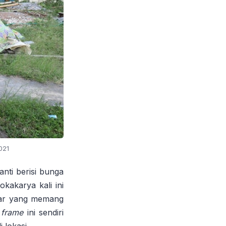
021
nti berisi bunga
kakarya kali ini
par yang memang
frame
ini sendiri
 lokasi.