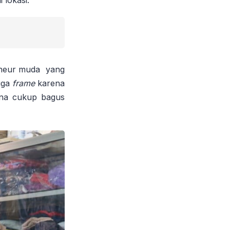
reneur muda yang
uga
frame
karena
a cukup bagus