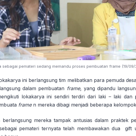
a sebagai pemateri sedang memandu proses pembuatan frame (19/09/
okakarya ini berlangsung tim melibatkan para pemuda des
 langsung dalam pembuatan
frame
, yang dipandu langsun
gikuti lokakarya ini sendiri terdiri dari laki – laki da
embuata
frame
n mereka dibagi menjadi beberapa kelompok
n berlangsung mereka tampak antusias dalam praktek p
 sebagai pemateri ternyata telah membawakan dua gift 