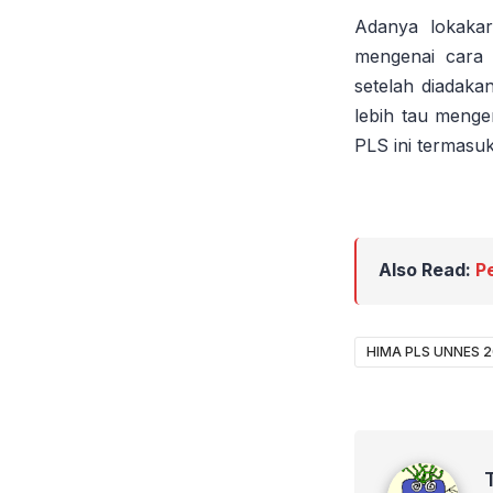
Adanya lokakar
mengenai cara
setelah diadak
lebih tau meng
PLS ini termas
Also Read:
P
HIMA PLS UNNES 2
Tasya Mel