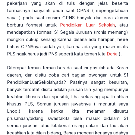
pekerjaan yang akan di tulis dengan jelas beserta
formasinya hanyalah pada saat CPNS ( sepengetahuan
saya ) pada saat musim CPNS banyak dari para alumni
berburu formasi untuk
Pendidikan Luar Sekolah
, atau
mendapatkan formasi S1 Segala Jurusan (ironis memang)
mungkin cukup senang karena disana ada harapan, heee
bahas CPNSnya sudah ya ( karena ada yang masih idialis
PLS ngak harus jadi PNS seperti kata teman kita
Deria
).
Ditempat teman-teman berada saat ini pastilah ada Koran
daerah, dan disitu coba cari bagian lowongan untuk S1
PendidikanLuarSekolah,ada? Pastinya sangat kesulitan,
banyak tercatat disitu adalah jurusan lain yang mempunyai
keahlian khusus dan spesifik, Lha sekarang apa keahlian
khusus PLS, Semua jurusan jawabnya ( menurut saya
Lhoo,) karena ketika kita melamar disuatu
prusahaan/bidang swastakita bisa masuk didalam S1
semua jurusan, atau kitakenal orang dalam dan tau akan
keaahlian kita dilain bidang, Bahas mencari kerjanya udahya