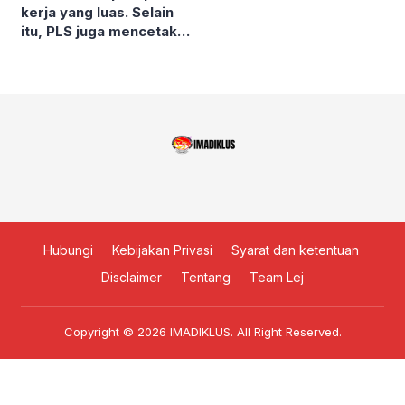
kerja yang luas. Selain
itu, PLS juga mencetak
lulusan yang berkualitas
dan sukses dengan jalan
mereka sendiri
Hubungi
Kebijakan Privasi
Syarat dan ketentuan
Disclaimer
Tentang
Team Lej
Copyright © 2026
IMADIKLUS
. All Right Reserved.