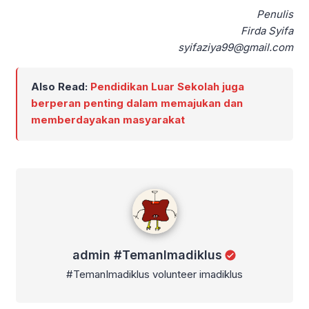
Penulis
Firda Syifa
syifaziya99@gmail.com
Also Read:
Pendidikan Luar Sekolah juga
berperan penting dalam memajukan dan
memberdayakan masyarakat
admin #TemanImadiklus
admin #TemanImadiklus
#TemanImadiklus volunteer imadiklus