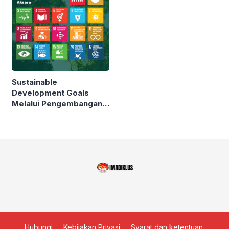
SATUAN PENDIDIKAN
NONFORMAL GUNA
WUJUDKAN MERDEKA
BELAJAR
Sustainable
Development Goals
Melalui Pengembangan
Ekonomi Kreatif Potensi
Lokal Penyandang Buta
Aksara
Hubungi
Kebijakan Privasi
Syarat dan ketentuan