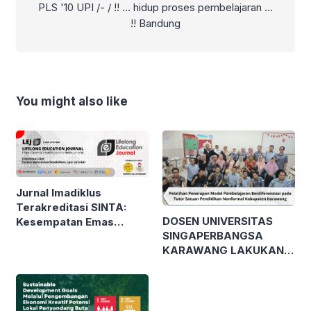
PLS '10 UPI /- / !! ... hidup proses pembelajaran ...
!! Bandung
You might also like
Jurnal Imadiklus
Terakreditasi SINTA:
DOSEN UNIVERSITAS
Kesempatan Emas
SINGAPERBANGSA
Publikasi Karya Ilmiah
KARAWANG LAKUKAN
bagi Mahasiswa!
PELATIHAN MODEL
PEMBELAJARAN
BERDIFERENSIASI
KEPADA TUTOR