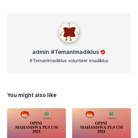
admin #TemanImadiklus
admin #TemanImadiklus
#TemanImadiklus volunteer imadiklus
You might also like