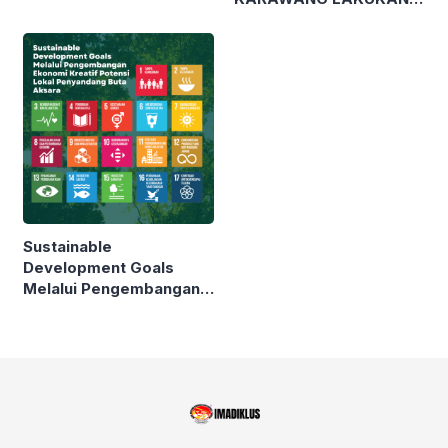
bagi Mahasiswa!
PELATIHAN MODEL
PEMBELAJARAN
BERDIFERENSIASI
KEPADA TUTOR
SATUAN PENDIDIKAN
NONFORMAL GUNA
WUJUDKAN MERDEKA
BELAJAR
Sustainable
Development Goals
Melalui Pengembangan
Ekonomi Kreatif Potensi
Lokal Penyandang Buta
Aksara