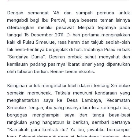
Dengan semangat ’45 dan sumpah pemuda untuk
mengabdi bagi Ibu Pertiwi, saya beserta teman lainnya
diterbangkan melalui pesawat Merpati tepatnya pada
tanggal 15 Desember 2011. Di hari pertama menginjakkan
kaki di Pulau Simeulue, rasa heran dan takjub seolah-olah
tak henti-hentinya bergejolak di hati. Indahnya Pulau ini bak
“Surganya Dunia”. Desiran ombak sahut menyahut dan
kemilauan padang pasirnya ibarat sinar yang dipantulkan
oleh taburan berlian. Benar- benar eksotis.
Keinginan untuk mengetahui lebih dalam tentang Simeulue
semakin memuncak. Tatkala menuruni kendaraan yang
menghantarkan saya ke Desa Lambaya, Kecamatan
Simeulue Tengah, ibu yang usianya kira-kira setengah tua,
bergegas menghampiri saya dan tanpa basa-basi
rangkulan yang hangatpun ia berikan, sembari bertanya
“Kamukah guru kontrak itu? Ya ibu, jawabku bercampur
haru. Selamat datang di desa ini. Inilah desa Lambaya, dan