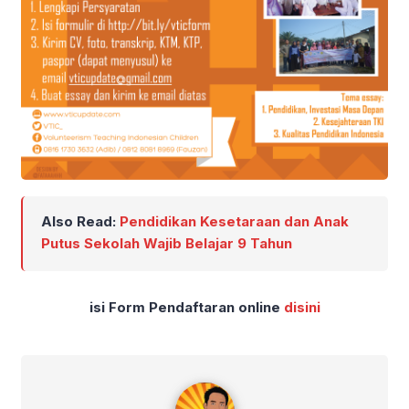
Also Read:
Pendidikan Kesetaraan dan Anak
Putus Sekolah Wajib Belajar 9 Tahun
isi Form Pendaftaran online
disini
admin imadiklus