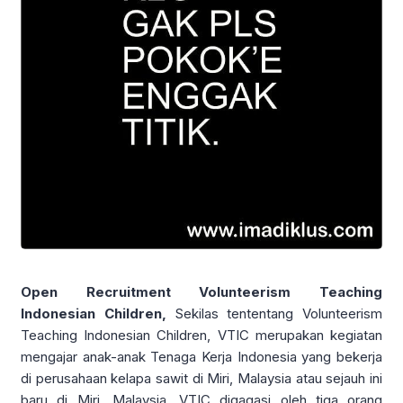
Open Recruitment Volunteerism Teaching
Indonesian Children,
Sekilas tententang Volunteerism
Teaching Indonesian Children, VTIC merupakan kegiatan
mengajar anak-anak Tenaga Kerja Indonesia yang bekerja
di perusahaan kelapa sawit di Miri, Malaysia atau sejauh ini
baru di Miri, Malaysia. VTIC digagasi oleh tiga orang