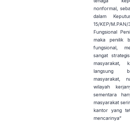
tenaga kepe
nonformal, seba
dalam Kepu
15/KEP/M.PAN/
Fungsional Pen
maka penilik b
fungsional, 
sangat strateg
masyarakat, 
langsung b
masyarakat, 
wilayah kerja
sementara han
masyarakat seri
kantor yang te
mencarinya”