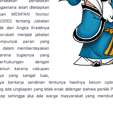
ndidikan pendidikan
gaimana telah ditetapkan
tusan MENPAN Nomor
3/2002 tentang Jabatan
ilik dan Angka Kreditnya
erubah menjadi jabatan
mempunyai peran yang
is dalam memberdayakan
karena tugasnya yang
erhubungan dengan
namun karena cakupan
nya yang sangat luas,
ya berkerja sendirian tentunya hasilnya belum opti
ng ada ungkapan yang tidak enak didengar bahwa penilik PL
tap sehingga jika ada warga masyarakat yang membut