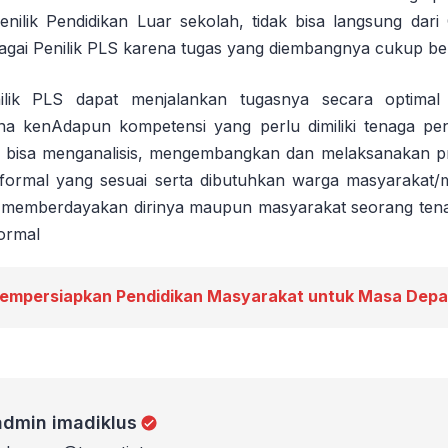
nilik Pendidikan Luar sekolah, tidak bisa langsung da
agai Penilik PLS karena tugas yang diembangnya cukup be
lik PLS dapat menjalankan tugasnya secara optimal
na kenAdapun kompetensi yang perlu dimiliki tenaga pen
r bisa menganalisis, mengembangkan dan melaksanakan 
formal yang sesuai serta dibutuhkan warga masyarakat/
a memberdayakan dirinya maupun masyarakat seorang ten
ormal
empersiapkan Pendidikan Masyarakat untuk Masa Dep
iklus
admin imadiklus