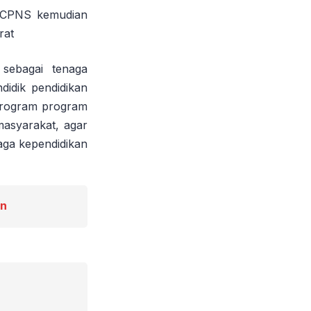
ri CPNS kemudian
rat
 sebagai tenaga
didik pendidikan
program program
masyarakat, agar
aga kependidikan
an