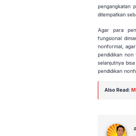
pengangkatan pe
ditempatkan seb
Agar para peni
fungsional dima
nonformal, aga
pendidikan non 
selanjutnya bis
pendidikan nonf
Also Read:
M
admin imad