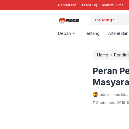
Pendataan
Team Lej
Alamat Jurnal
M ORGANISASI
Trending :
Keanek
Depan
Tentang
Artikel dan
›
Home
Pendidi
Peran P
Masyara
admin imadiklus
7 September 2016 1