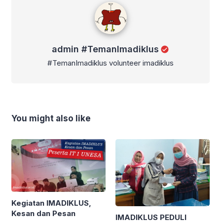
admin #TemanImadiklus
admin #TemanImadiklus
#TemanImadiklus volunteer imadiklus
You might also like
Kegiatan IMADIKLUS,
Kesan dan Pesan
IMADIKLUS PEDULI