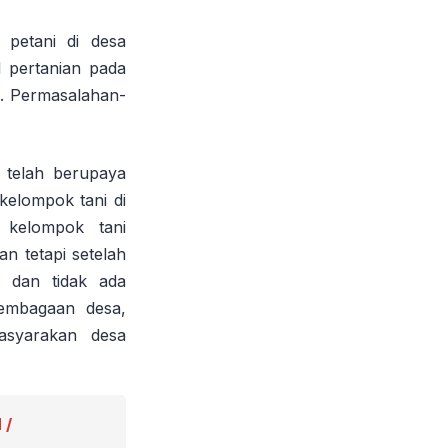
 petani di desa
l pertanian pada
k. Permasalahan-
 telah berupaya
kelompok tani di
, kelompok tani
n tetapi setelah
t dan tidak ada
lembagaan desa,
asyarakan desa
 /