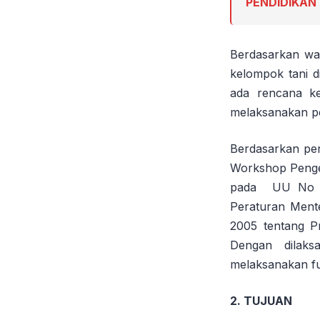
PENDIDIKA
Berdasarkan wa
kelompok tani d
ada rencana ke
melaksanakan pe
Berdasarkan per
Workshop Penge
pada UU No 19
Peraturan Ment
2005 tentang P
Dengan dilaks
melaksanakan fu
2. TUJUAN