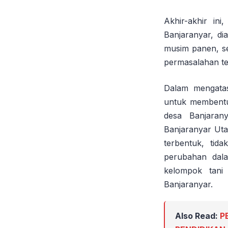
Akhir-akhir in
Banjaranyar, di
musim panen, se
permasalahan te
Dalam mengatas
untuk membentuk
desa Banjarany
Banjaranyar Uta
terbentuk, tid
perubahan dala
kelompok tani
Banjaranyar.
Also Read:
P