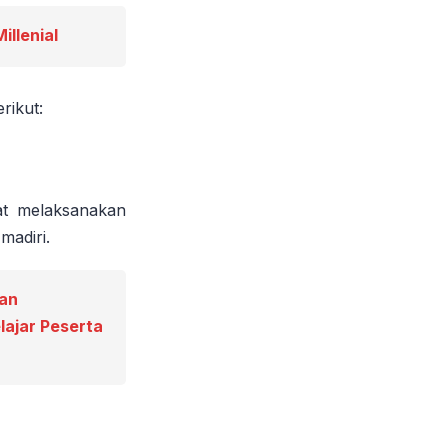
llenial
rikut:
pat melaksanakan
madiri.
dan
lajar Peserta