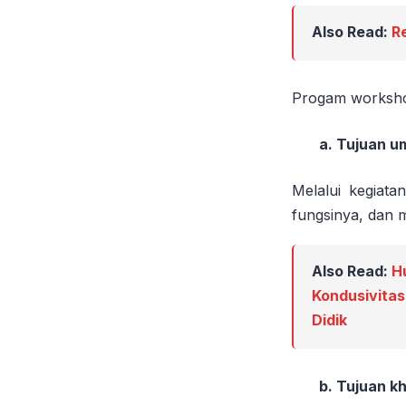
Also Read:
R
Progam workshop
a. Tujuan 
Melalui kegiata
fungsinya, dan m
Also Read:
H
Kondusivitas
Didik
b. Tujuan k