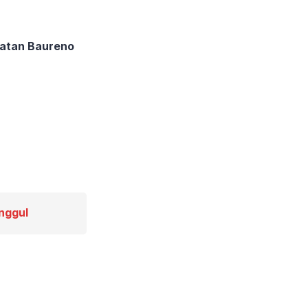
atan Baureno
nggul