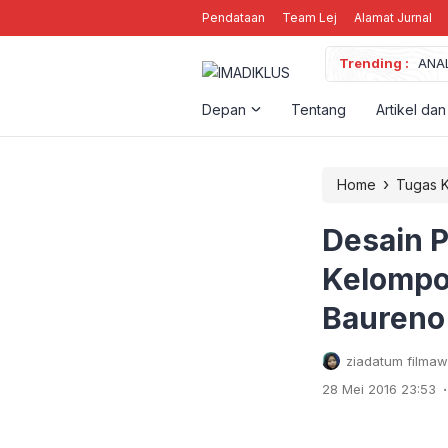
Pendataan
Team Lej
Alamat Jurnal
Trending :
ANA
Kean
Peny
Depan
Tentang
Artikel dan
Kump
›
Home
Tugas K
Desain 
Kelompo
Baureno
ziadatum filma
.
28 Mei 2016 23:53