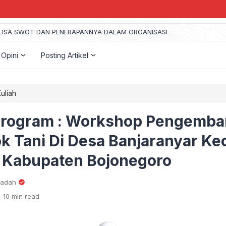
LISA SWOT DAN PENERAPANNYA DALAM ORGANISASI
ekaragaman Kebudayaan di Indonesia
ebab Anak- anak Putus Sekolah dan Cara Penanggulanganya
 Opini
Posting Artikel
ulan Gema Takbir (Free Download Mp3)
uliah
Program : Workshop Pengemb
k Tani Di Desa Banjaranyar K
 Kabupaten Bojonegoro
wadah
10 min read