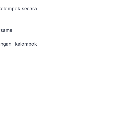
 kelompok secara
ersama
angan kelompok