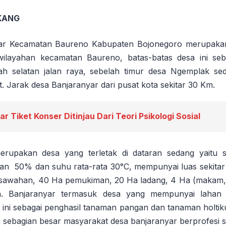
KANG
ar Kecamatan Baureno Kabupaten Bojonegoro merupakan 
rwilayahan kecamatan Baureno, batas-batas desa ini seb
lah selatan jalan raya, sebelah timur desa Ngemplak se
t. Jarak desa Banjaranyar dari pusat kota sekitar 30 Km.
r Tiket Konser Ditinjau Dari Teori Psikologi Sosial
rupakan desa yang terletak di dataran sedang yaitu s
an 50% dan suhu rata-rata 30°C, mempunyai luas sekitar 
sawahan, 40 Ha pemukiman, 20 Ha ladang, 4 Ha (makam, 
n. Banjaranyar termasuk desa yang mempunyai lahan 
 ini sebagai penghasil tanaman pangan dan tanaman holtiku
 sebagian besar masyarakat desa banjaranyar berprofesi s