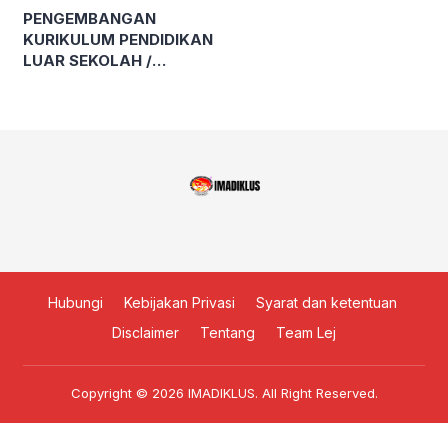
PENGEMBANGAN
KURIKULUM PENDIDIKAN
LUAR SEKOLAH /
PENDIDIKAN
MASYARAKAT
Hubungi
Kebijakan Privasi
Syarat dan ketentuan
Disclaimer
Tentang
Team Lej
Copyright © 2026
IMADIKLUS
. All Right Reserved.