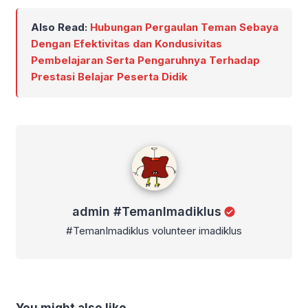
Also Read:
Hubungan Pergaulan Teman Sebaya
Dengan Efektivitas dan Kondusivitas
Pembelajaran Serta Pengaruhnya Terhadap
Prestasi Belajar Peserta Didik
admin #TemanImadiklus
admin #TemanImadiklus
#TemanImadiklus volunteer imadiklus