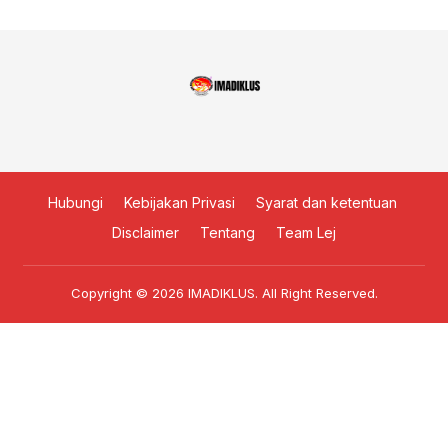
PEMBELAJARAN
BERDIFERENSIASI
KEPADA TUTOR
SATUAN PENDIDIKAN
NONFORMAL GUNA
WUJUDKAN MERDEKA
BELAJAR
Hubungi
Kebijakan Privasi
Syarat dan ketentuan
Disclaimer
Tentang
Team Lej
Copyright © 2026
IMADIKLUS
. All Right Reserved.