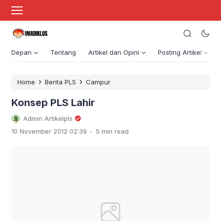
Depan
Tentang
Artikel dan Opini
Posting Artikel
›
›
Home
Berita PLS
Campur
Konsep PLS Lahir
Admin Artikelpls
.
10 November 2012 02:39
5 min read