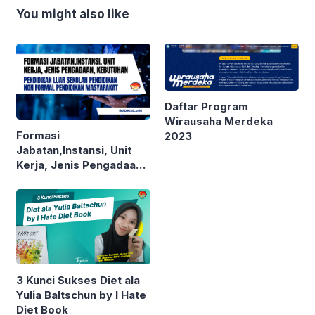
You might also like
Daftar Program
Wirausaha Merdeka
Formasi
2023
Jabatan,Instansi, Unit
Kerja, Jenis Pengadaan,
Kebutuhan Pendidikan
Luar Sekolah Pendidikan
Non Formal Pendidikan
Masyarakat
3 Kunci Sukses Diet ala
Yulia Baltschun by I Hate
Diet Book